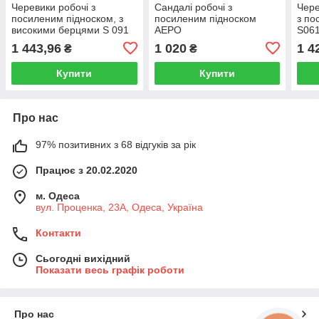
Черевики робочі з
Сандалі робочі з
Чере
посиленим підноском, з
посиленим підноском
з по
високими берцями S 091
АЕРО
S061
O1 SRC
1 443,96
1 020
1 4
₴
₴
Купити
Купити
Про нас
97% позитивних з 68 відгуків за рік
Працює з 20.02.2020
м. Одеса
вул. Проценка, 23А, Одеса, Україна
Контакти
Сьогодні вихідний
Показати весь графік роботи
Про нас