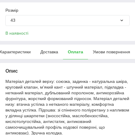
Розмір
43
В наявності
Характеристики
Доставка
Оплата
Умови повернення
Опис
Матеріал деталей верху: союзка, задинка - натуральна шкіра,
круговий клапан, м'який кант - штучний матеріал, підкладка -
нетканий матеріал, дубльований поролоном, антикорозійна
фурнітура, жорсткий формований підносок. Матеріал деталей
низу: втачна устілка з нетканого матеріалу, комфортна
вкладна устілка. Підошва: зі спіненого поліуретану з напливом
у ділянці шкарпетки (зносостійка, маслобензостійка,
кислотолугостійка, антистатик, антиковзний
самоочищувальний профіль ходової поверхні, що
антиковзає). Зручна колодка.