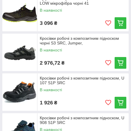
LOW мікрофібра чорні 41
В наявності
3 096
₴
Кросівки робочі з композитним підноском
чорні S3 SRC, Jumper,
В наявності
2 976,72
₴
Кросівки робочі з композитним підноском, U
107 S1Р SRC
В наявності
1 926
₴
Кросівки робочі з композитним підноском, U
908 S1P SRC
В наявності