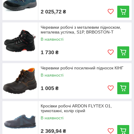
2 025,72
₴
Черевики робочі з металевим підноском,
металева.устілка, S1P, BRBOSTON-T
В наявності
1 730
₴
Черевики робочі посилений підносок КІНГ
В наявності
1 005
₴
Кросівки робочі ARDON FLYTEX O1,
трикотажні, колір сірий
В наявності
2 369,94
₴