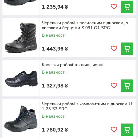
1 235,94
₴
Черевики робочі з посиленим підноском, з
високими берцями S 091 O1 SRC
В наявності
1 443,96
₴
Кросівки робочі тактичні, чорні
В наявності
1 327,98
₴
Черевики робочі з композитним підноском U
1-35 S3 SRC
В наявності
1 780,92
₴