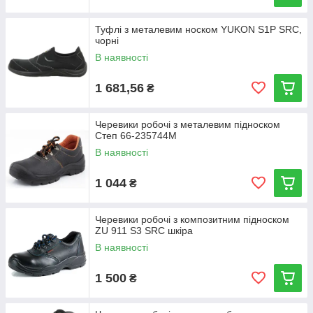
Туфлі з металевим носком YUKON S1P SRC,
чорні
В наявності
1 681,56
₴
Черевики робочі з металевим підноском
Степ 66-235744М
В наявності
1 044
₴
Черевики робочі з композитним підноском
ZU 911 S3 SRC шкіра
В наявності
1 500
₴