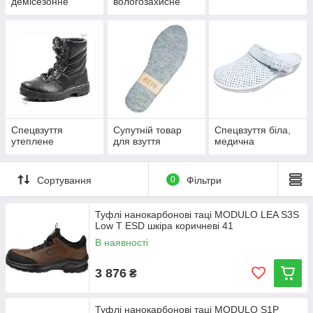
демісезонне
вологозахисне
Спецвзуття
Супутній товар
Спецвзуття біла,
утеплене
для взуття
медична
Сортування
0
Фільтри
Туфлі нанокарбонові таці MODULO LEA S3S
Low T ESD шкіра коричневі 41
В наявності
3 876
₴
Туфлі нанокарбонові таці MODULO S1P