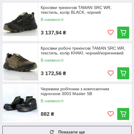
Кросівки трекінгові TAMAN SRC WR,
текстиль, колір BLACK, чорний
В наявності
3 137,94
₴
Кросівки робочі трекінгові TAMAN SRC WR,
текстиль, колір KHAKI, чорний/коричневий
В наявності
3 172,56
₴
Черевики робітники з композитним
підноском 3003 Master SB
В наявності
882
₴
Показати ще