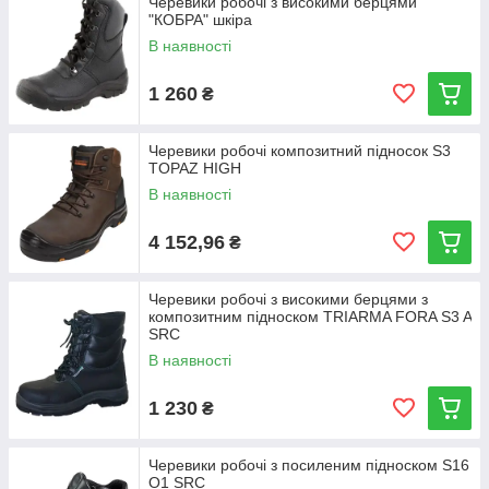
Черевики робочі з високими берцями
"КОБРА" шкіра
В наявності
1 260
₴
Черевики робочі композитний підносок S3
TOPAZ HIGH
В наявності
4 152,96
₴
Черевики робочі з високими берцями з
композитним підноском TRIARMA FORA S3 A
SRC
В наявності
1 230
₴
Черевики робочі з посиленим підноском S16
O1 SRC