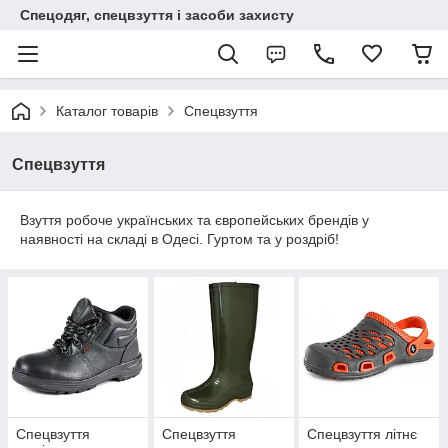
Спецодяг, спецвзуття і засоби захисту
Каталог товарів
Спецвзуття
Спецвзуття
Взуття робоче українських та європейських брендів у
наявності на складі в Одесі. Гуртом та у роздріб!
Спецвзуття
Спецвзуття
Спецвзуття літнє