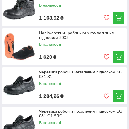
В наявності
1 168,92
₴
Напівчеревики робітники з композитним
підноском 3003
В наявності
1 620
₴
Черевики робочі з металевим підноском SG
031 S1
В наявності
1 284,96
₴
Черевики робочі з посиленим підноском SG
031 O1 SRC
В наявності