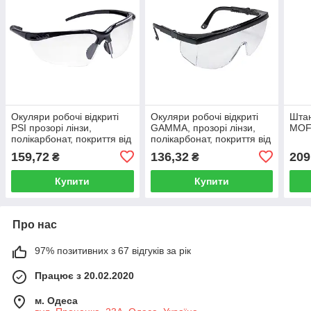
Окуляри робочі відкриті
Окуляри робочі відкриті
Штан
PSI прозорі лінзи,
GAMMA, прозорі лінзи,
MOFO
полікарбонат, покриття від
полікарбонат, покриття від
подряпин
царапин, боків.
159,72
136,32
209
₴
₴
Купити
Купити
Про нас
97% позитивних з 67 відгуків за рік
Працює з 20.02.2020
м. Одеса