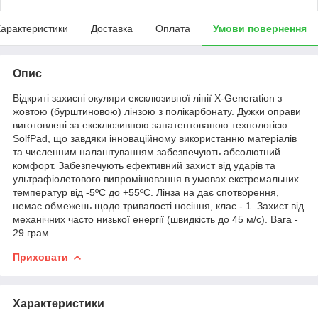
арактеристики
Доставка
Оплата
Умови повернення
Опис
Відкриті захисні окуляри ексклюзивної лінії X-Generation з
жовтою (бурштиновою) лінзою з полікарбонату. Дужки оправи
виготовлені за ексклюзивною запатентованою технологією
SolfPad, що завдяки інноваційному використанню матеріалів
та численним налаштуванням забезпечують абсолютний
комфорт. Забезпечують ефективний захист від ударів та
ультрафіолетового випромінювання в умовах екстремальних
температур від -5ºС до +55ºС. Лінза на дає спотворення,
немає обмежень щодо тривалості носіння, клас - 1. Захист від
механічних часто низької енергії (швидкість до 45 м/с). Вага -
29 грам.
Приховати
Характеристики