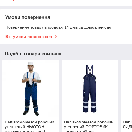
Умови повернення
Повернення товару впродовж 14 днів за домовленістю
Всі умови повернення
Подібні товари компанії
Напівкомбінезон робочий
Напівкомбінезон робочий
Напі
утеплений НЬЮТОН
утеплений ПОРТОВИК
ЛИДЕ
волошка/темно-синій,
темно-синій твіл