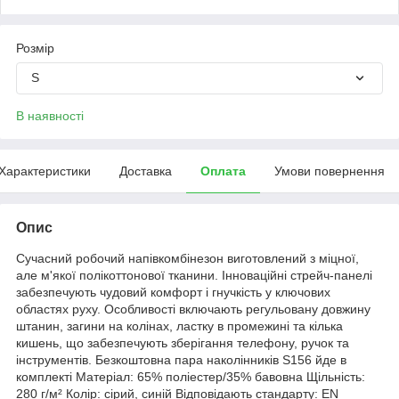
Розмір
S
В наявності
Характеристики
Доставка
Оплата
Умови повернення
Опис
Сучасний робочий напівкомбінезон виготовлений з міцної,
але м'якої полікоттонової тканини. Інноваційні стрейч-панелі
забезпечують чудовий комфорт і гнучкість у ключових
областях руху. Особливості включають регульовану довжину
штанин, загини на колінах, ластку в промежині та кілька
кишень, що забезпечують зберігання телефону, ручок та
інструментів. Безкоштовна пара наколінників S156 йде в
комплекті Матеріал: 65% поліестер/35% бавовна Щільність:
280 г/м² Колір: сірий, синій Відповідають стандарту: EN