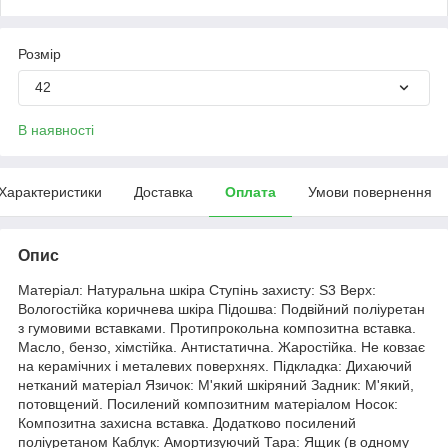
Розмір
42
В наявності
Характеристики
Доставка
Оплата
Умови повернення
Опис
Матеріал: Натуральна шкіра Ступінь захисту: S3 Верх:
Вологостійка коричнева шкіра Підошва: Подвійний поліуретан
з гумовими вставками. Протипрокольна композитна вставка.
Масло, бензо, хімстійка. Антистатична. Жаростійка. Не ковзає
на керамічних і металевих поверхнях. Підкладка: Дихаючий
нетканий матеріал Язичок: М'який шкіряний Задник: М'який,
потовщений. Посилений композитним матеріалом Носок:
Композитна захисна вставка. Додатково посилений
поліуретаном Каблук: Амортизуючий Тара: Ящик (в одному