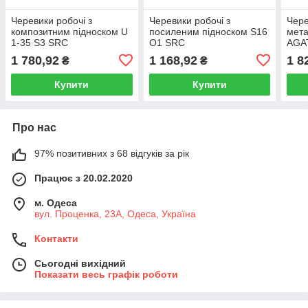
Черевики робочі з
Черевики робочі з
Чере
композитним підноском U
посиленим підноском S16
мета
1-35 S3 SRC
O1 SRC
AGAT
1 780,92
1 168,92
1 8
₴
₴
Купити
Купити
Про нас
97% позитивних з 68 відгуків за рік
Працює з 20.02.2020
м. Одеса
вул. Проценка, 23А, Одеса, Україна
Контакти
Сьогодні вихідний
Показати весь графік роботи