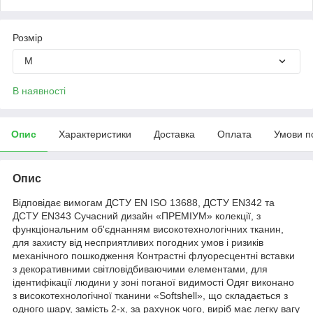
Розмір
M
В наявності
Опис
Характеристики
Доставка
Оплата
Умови п
Опис
Відповідає вимогам ДСТУ EN ISO 13688, ДСТУ EN342 та
ДСТУ EN343 Сучасний дизайн «ПРЕМІУМ» колекції, з
функціональним об'єднанням високотехнологічних тканин,
для захисту від несприятливих погодних умов і ризиків
механічного пошкодження Контрастні флуоресцентні вставки
з декоративними світловідбиваючими елементами, для
ідентифікації людини у зоні поганої видимості Одяг виконано
з високотехнологічної тканини «Softshell», що складається з
одного шару, замість 2-х, за рахунок чого, виріб має легку вагу