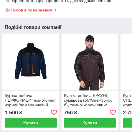
Повернення товару впродовж 14 днів за домовленістю
Всі умови повернення
Подібні товари компанії
Куртка робоча
Куртка робоча БРАУНІ,
Курт
ПЕРФОРМЕР темно-синя/
сумішова (65%п/е+35%х/
СПЕК
чорний/помаранчевий
б), темно-коричневий/
жовт
чорний
1 500
750
2 7
₴
₴
Купити
Купити