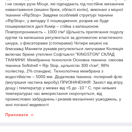
і не сковує рухи Місця, які підпадають під постійне механічне
навантаження (кишені брюк, області колін), виконані з міцної
тканини «RipStop» Завдяки особливій структурі тканини
«RipStop», у випадку її пошкодження, розрив не буде
поширюватися далі Комір – стійка з капюшоном
Повітропроникність – 1000 г/м² Щільність прилягання подолу
куртки та капюшона регулюється за допомогою еластичного
шнура, з фіксаторами (стоперами) Чотири кишені на
блискавці Манжети рукавів регулюються липучками Колекція
включає брюки утеплені Софтшелл "KINGSTON" СКЛАД
ТКАНИНИ: Мембранна технологія Основна тканина: смісова
тканина Softshell + Rip Stop, щільністю 300 г/см², 98%
поліестер, 2% спандекс. Технологічна мембрана з
водостійкістю – 5000 мм. Додаткова тканина: полярний фліс
(внутрішня частина виробу) ПРИЗНАЧЕННЯ: Захист від вітру,
дощу і температур у межах від +5 до -10 ° С, при низьких
температурах час використання скорочується, від
промислових забруднень і ризиків механічних ушкоджень, у
зоні поганої видимості
Приховати