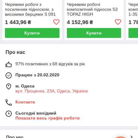
Черевики робочі з
Черевики робочі
Чере
посиленим підноском, з
композитний підносок S3
комп
високими берцями S 091
TOPAZ HIGH
1-35
O1 SRC
1 443,96
4 152,96
1 7
₴
₴
Купити
Купити
Про нас
97% позитивних з 68 відгуків за рік
Працює з 20.02.2020
м. Одеса
вул. Проценка, 23А, Одеса, Україна
Контакти
Сьогодні вихідний
Показати весь графік роботи
Про нас