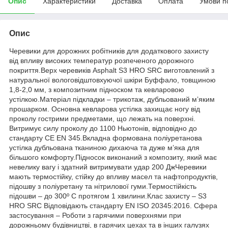
Опис
Характеристики
Доставка
Оплата
Умови п
Опис
Черевики для дорожних робітників для додаткового захисту
від впливу високих температур розпеченого дорожного
покриття.Верх черевиків Asphalt S3 HRO SRC виготовлений з
натуральної вологовідштовхуючої шкіри Буффало, товщиною
1,8-2,0 мм, з композитним підноском та кевларовою
устілкою.Матеріал підкладки – трикотаж, дубльований м’яким
прошарком. Основна кевларова устілка захищає ногу від
проколу гострими предметами, що лежать на поверхні.
Витримує силу проколу до 1100 Ньютонів, відповідно до
стандарту CE EN 345.Вкладна формована поліуретанова
устілка дубльована тканиною дихаюча та дуже м’яка для
більшого комфорту.Підносок виконаний з композиту, який має
невелику вагу і здатний витримувати удар 200 ДжЧеревики
мають термостійку, стійку до впливу масел та нафтопродуктів,
підошву з поліуретану та нітрилової гуми.Термостійкість
підошви – до 300º С протягом 1 хвилини.Клас захисту – S3
HRO SRC Відповідають стандарту EN ISO 20345:2016. Сфера
застосування – Роботи з гарячими поверхнями при
дорожньому будівництві, в гарячих цехах та в інших галузях