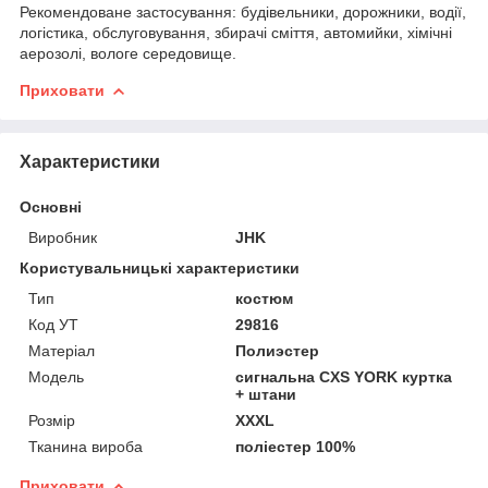
Рекомендоване застосування: будівельники, дорожники, водії,
логістика, обслуговування, збирачі сміття, автомийки, хімічні
аерозолі, вологе середовище.
Приховати
Характеристики
Основні
Виробник
JHK
Користувальницькі характеристики
Тип
костюм
Код УТ
29816
Матеріал
Полиэстер
Мoдель
сигнальна CXS YORK куртка
+ штани
Розмір
XXXL
Тканина вироба
поліестер 100%
Приховати