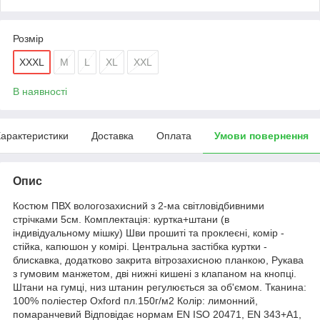
Розмір
XXXL
M
L
XL
XXL
В наявності
арактеристики
Доставка
Оплата
Умови повернення
Опис
Костюм ПВХ вологозахисний з 2-ма світловідбивними
стрічками 5см. Комплектація: куртка+штани (в
індивідуальному мішку) Шви прошиті та проклеєні, комір -
стійка, капюшон у комірі. Центральна застібка куртки -
блискавка, додатково закрита вітрозахисною планкою, Рукава
з гумовим манжетом, дві нижні кишені з клапаном на кнопці.
Штани на гумці, низ штанин регулюється за об'ємом. Тканина:
100% поліестер Oxford пл.150г/м2 Колір: лимонний,
помаранчевий Відповідає нормам EN ISO 20471, EN 343+A1,