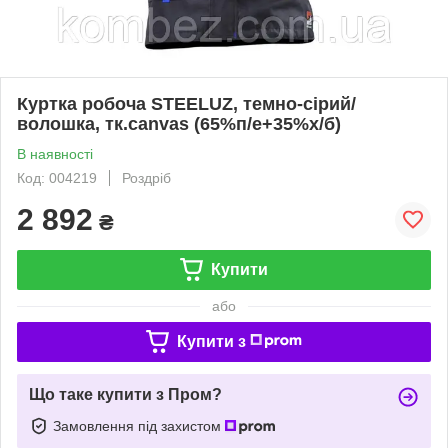
Куртка робоча STEELUZ, темно-сірий/
волошка, тк.canvas (65%п/е+35%х/б)
В наявності
Код: 004219
Роздріб
2 892
₴
Купити
або
Купити з
Що таке купити з Пром?
Замовлення під захистом