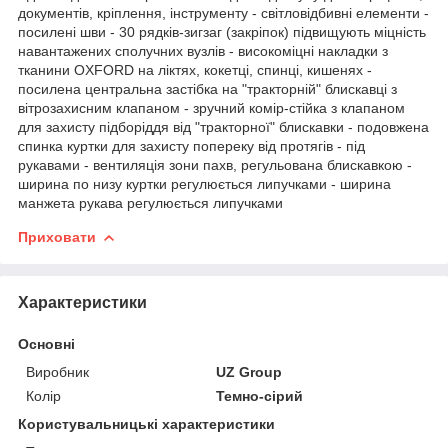
документів, кріплення, інструменту - світловідбивні елементи -
посилені шви - 30 рядків-зигзаг (закріпок) підвищують міцність
навантажених сполучних вузлів - високоміцні накладки з
тканини OXFORD на ліктях, кокетці, спинці, кишенях -
посилена центральна застібка на "тракторній" блискавці з
вітрозахисним клапаном - зручний комір-стійка з клапаном
для захисту підборіддя від "тракторної" блискавки - подовжена
спинка куртки для захисту попереку від протягів - під
рукавами - вентиляція зони пахв, регульована блискавкою -
ширина по низу куртки регулюється липучками - ширина
манжета рукава регулюється липучками
Приховати
Характеристики
Основні
Виробник
UZ Group
Колір
Темно-сірий
Користувальницькі характеристики