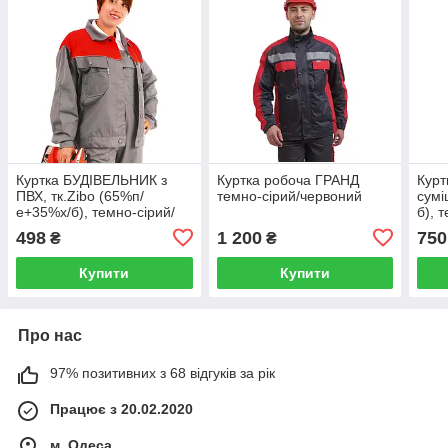
Куртка БУДІВЕЛЬНИК з
Куртка робоча ГРАНД
Курт
ПВХ, тк.Zibo (65%п/
темно-сірий/червоний
сумі
е+35%х/б), темно-сірий/
б), 
червоний
чор
498
1 200
750
₴
₴
Купити
Купити
Про нас
97% позитивних з 68 відгуків за рік
Працює з 20.02.2020
м. Одеса