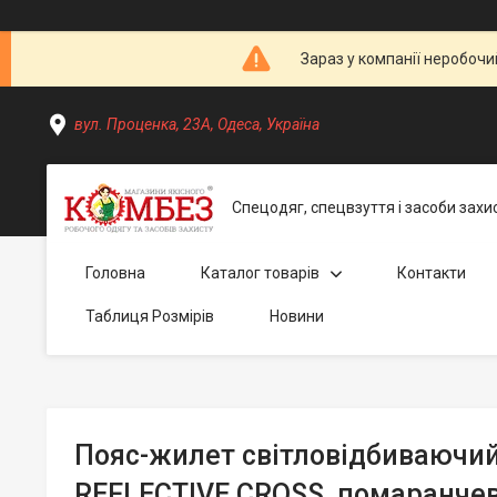
Зараз у компанії неробочи
вул. Проценка, 23А, Одеса, Україна
Спецодяг, спецвзуття і засоби захи
Головна
Каталог товарів
Контакти
Таблиця Розмірів
Новини
Пояс-жилет свiтловiдбиваючи
REFLECTIVE CROSS, помаранче