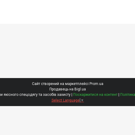
Сайт створений на маркетплейсі
Prom.ua
Продавець на Bigl.ua
КОМБЕЗ - магазини якісного спецодягу та засобів захисту |
Поскаржитися на контент
|
Політика
Select Language
▼