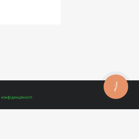
КНОПКА
ЗВ'ЯЗКУ
 конфіденційності