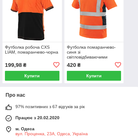
Футболка робоча CXS
Футболка помаранчево-
LIAM, помаранчево-чорна
синя зі
світловідбиваючими
стрічками, CXS EXETER
199,98
420
₴
₴
Купити
Купити
Про нас
97% позитивних з 67 відгуків за рік
Працює з 20.02.2020
м. Одеса
вул. Проценка, 23А, Одеса, Україна