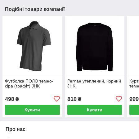
Подібні товари компанії
Футболка ПОЛО темно-
Реглан утеплений, чорний
Курт
сіра (графіт) JHK
JHK
темн
498
810
999
₴
₴
Купити
Купити
Про нас