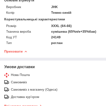
Основні атрибути
Виробник
JHK
Колір
Темно-синій
Користувальницькі характеристики
Розмір
XXXL (64-66)
Тканина вироба
сумішева (65%п/е+35%бав)
Код УТ
24149
Тип
реглан
Приховати
Умови доставки
Нова Пошта
Самовивіз
Самовивіз з магазину (Одеса)
Доставка кур'єром
Всі умови доставки