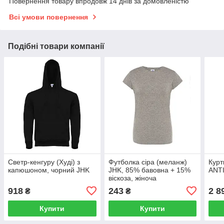
Повернення товару впродовж 14 днів за домовленістю
Всі умови повернення
Подібні товари компанії
Светр-кенгуру (Худі) з
Футболка сіра (меланж)
Кур
капюшоном, чорний JHK
JHK, 85% бавовна + 15%
ANTI
віскоза, жіноча
918
243
2 8
₴
₴
Купити
Купити