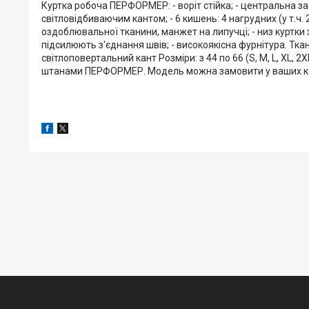
Куртка робоча ПЕРФОРМЕР: - воріт стійка; - центральна за
світловідбиваючим кантом; - 6 кишень: 4 нагрудних (у т.ч. 2
оздоблювальної тканини, манжет на липучці; - низ куртки 
підсилюють з'єднання швів; - високоякісна фурнітура. Тка
світлоповертальний кант Розміри: з 44 по 66 (S, М, L, XL
штанами ПЕРФОРМЕР. Модель можна замовити у ваших к