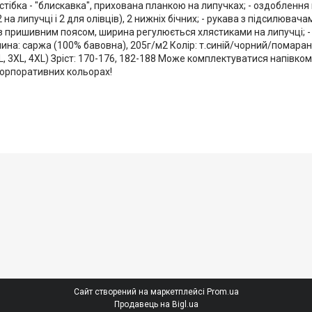
стібка - "блискавка", прихована планкою на липучках; - оздоблення 
 на липучці і 2 для олівців), 2 нижніх бічних; - рукава з підсилювачам
з пришивним поясом, ширина регулюється хлястиками на липучці; - 1
нина: саржа (100% бавовна), 205г/м2 Колір: т.синій/чорний/помара
, 2XL, 3XL, 4XL) Зріст: 170-176, 182-188 Може комплектуватися напі
орпоративних кольорах!
Сайт створений на маркетплейсі
Prom.ua
Продавець на Bigl.ua