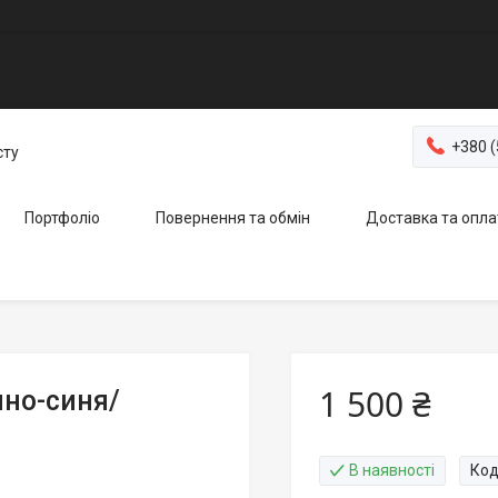
+380 (
сту
Портфоліо
Повернення та обмін
Доставка та опла
1 500 ₴
но-синя/
В наявності
Код