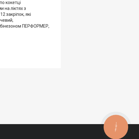
по кокетці
и на ліктях з
2 закріпок, які
нчевий,
вкомбінезоном ПЕРФОРМЕР,
КНОПКА
ЗВ'ЯЗКУ