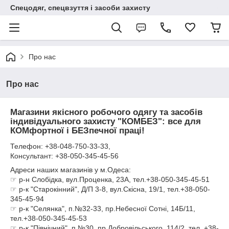
Спецодяг, спецвзуття і засоби захисту
Про нас
Про нас
Магазини якісного робочого одягу та засобів
індивідуального захисту "КОМБЕЗ": все для
КОМфортної і БЕЗпечної праці!
Телефон: +38-048-750-33-33,
Консультант: +38-050-345-45-56
Адреси наших магазинів у м.Одеса:
☞ р-н Слобідка, вул.Проценка, 23А, тел.+38-050-345-45-51
☞ р-к "Старокінний", Д/П 3-8, вул.Скісна, 19/1, тел.+38-050-
345-45-94
☞ р-к "Селянка", п.№32-33, пр.Небесної Сотні, 14Б/11,
тел.+38-050-345-45-53
☞ р-к "Північний", п.№30, пр.Добровільського, 114/2, тел. +38-