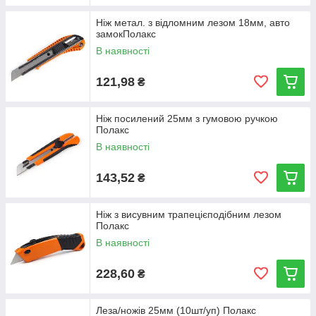
Ніж метал. з відломним лезом 18мм, авто
замокПолакс
В наявності
121,98
₴
Ніж посилений 25мм з гумовою ручкою
Полакс
В наявності
143,52
₴
Ніж з висувним трапецієподібним лезом
Полакс
В наявності
228,60
₴
Леза/ножів 25мм (10шт/уп) Полакс